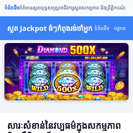
ទំព័រដើម
ព័ត៌មានស្លត
យុទ្ធសាស្ត្រ
អាជីវកម្មស្លត
សកម្មភាព និងព្រឹត្តិការណ៍
ស្លត Jackpot ធំៗកំពុងរង់ចាំអ្នក
ទំព័រដើម
អត្ថបទ
សារៈសំខាន់នៃវប្បធម៌ក្នុងសកម្មភាព