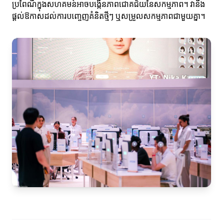
ប្រពៃណីក្នុងសហគមន៍អាចបង្កើនភាពជោគជ័យនៃសកម្មភាព។ វានឹង
ផ្តល់ឱកាសដល់ការបញ្ចេញគំនិតថ្មីៗ ឬសម្រួលសកម្មភាពជាមួយគ្នា។