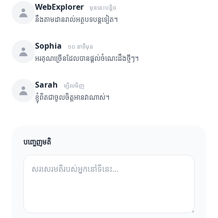
WebExplorer
មុននេះបន្តិច
នឹងតាមដានរាល់អត្ថបទបន្តទៀត។
Sophia
១០ នាទីមុន
អរគុណច្រើនដែលបានផ្តល់ចំណេះដឹងថ្មីៗ។
Sarah
ម្សិលមិញ
ខ្ញុំពិតជាចូលចិត្តអានវាណាស់។
បញ្ចេញមតិ