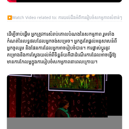
▶
Watch Video related to: ការយល់ដឹងអំពីការរៀបចំសកម្មភាពសំខាន់ៗ
ដើម្បីចាប់ផ្តើម អ្នកត្រូវការសំរាប់គោលបំណងនៃសកម្មភាព រួមទាំង
កំណត់នៃលទ្ធផលដែលអ្នកចង់សម្រេច។ អ្នកគួរតែផ្តល់អនុសាសន៍ពី
អ្នកចូលរួម និងផែនការដែលអ្នកអាចរៀបចំបាន។ ការផ្លាស់ប្ដូរនូវ
គម្រោងនិងការស្វែងយល់អំពីទិន្នន័យគឺជាដំណើរការដែលអាចធ្វើឱ្យ
មានការកែលម្អក្នុងការរៀបចំសកម្មភាពនាពេលក្រោយ។