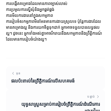
ការបង្កើតគម្រោងដែលមានភាពច្បាស់លាស់
ការប្រមូលការស្នើសុំនិងអ្នកផ្គត់ផ្គង់
ការមើលការងារនៅក្នុងសកម្មភាព
ការរៀបចំសកម្មភាពមិនមែនមានការងាយស្រួលទេ ប៉ុន្តែការងារដែល
មានគម្រោងល្អ និងការយកចិត្តទុកដាក់ អ្នកអាចទទួលបានលទ្ធផល
ល្អ។ ដូចនេះ អ្នកទាំងអស់គ្នាអាចរីករាយនឹងសកម្មភាពនិងព្រឹត្តិការណ៍
ដែលមានការរៀបចំយ៉ាងល្អ។
មុន
ផលប៉ះពាល់នៃព្រឹត្តិការណ៍លើសហគមន៍
បន្ទាប់
យុទ្ធសាស្ត្រសម្រាប់ការរៀបចំព្រឹត្តិការណ៍ដំណើរការ