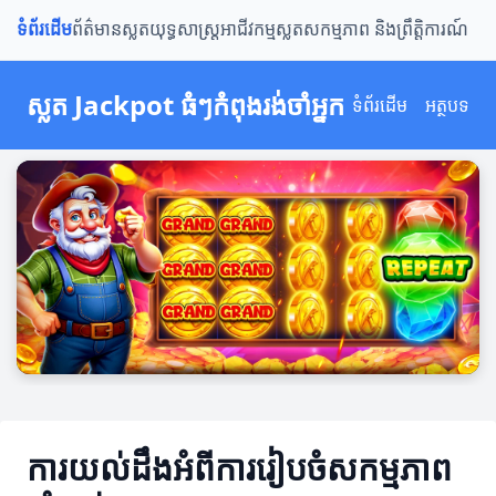
ទំព័រដើម
ព័ត៌មានស្លត
យុទ្ធសាស្ត្រ
អាជីវកម្មស្លត
សកម្មភាព និងព្រឹត្តិការណ៍
ស្លត Jackpot ធំៗកំពុងរង់ចាំអ្នក
ទំព័រដើម
អត្ថបទ
ការយល់ដឹងអំពីការរៀបចំសកម្មភាព