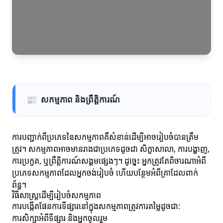
📰
សកម្មភាព និងព្រឹត្តិការណ៍
ការបញ្ជាក់ពីប្រភេទនៃសកម្មភាពគឺសំខាន់ដើម្បីអាចរៀបចំបានត្រឹម
ត្រូវ។ សកម្មភាពអាចមានរាងជាប្រភេទដូចជា សិក្ខាសាលា, ការបង្ហាញ,
ការប្រកួត, ឬព្រឹត្តិការណ៍សង្គមផ្សេងៗ។ ដូច្នេះ អ្នកត្រូវតែពិចារណាអំពី
ប្រភេទសកម្មភាពដែលអ្នកចង់រៀបចំ ហើយបន្ថែមអំពីគ្រាដែលពាក់
ព័ន្ធ។
វិធីសាស្ត្រដើម្បីរៀបចំសកម្មភាព
ការបង្កើតផែនការទីផ្សារនៅក្នុងសកម្មភាពត្រូវការតម្លៃដូចជា:
ការសិក្សាអំពីទីផ្សារ និងអ្នកចូលរួម