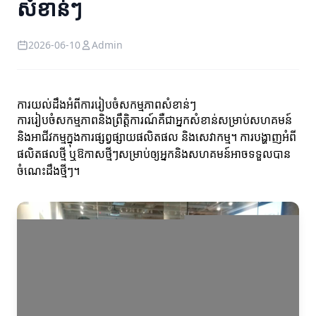
សំខាន់ៗ
2026-06-10
Admin
ការយល់ដឹងអំពីការរៀបចំសកម្មភាពសំខាន់ៗ
ការរៀបចំសកម្មភាពនិងព្រឹត្តិការណ៍គឺជាអ្នកសំខាន់សម្រាប់សហគមន៍
និងអាជីវកម្មក្នុងការផ្សព្វផ្សាយផលិតផល និងសេវាកម្ម។ ការបង្ហាញអំពី
ផលិតផលថ្មី ឬឱកាសថ្មីៗសម្រាប់ឲ្យអ្នកនិងសហគមន៍អាចទទួលបាន
ចំណេះដឹងថ្មីៗ។