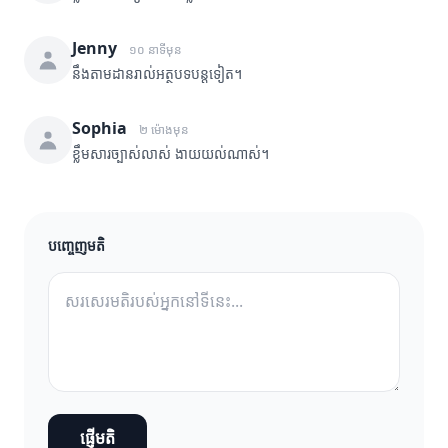
Jenny
១០ នាទីមុន
នឹងតាមដានរាល់អត្ថបទបន្តទៀត។
Sophia
២ ម៉ោងមុន
ខ្លឹមសារច្បាស់លាស់ ងាយយល់ណាស់។
បញ្ចេញមតិ
ផ្ញើមតិ