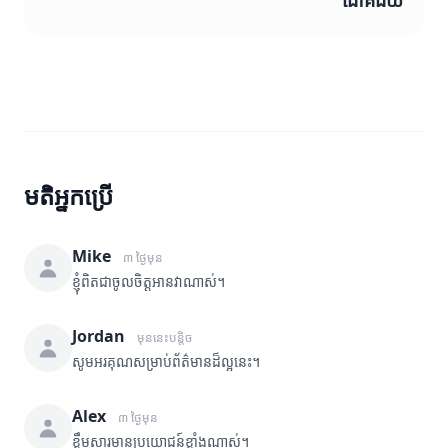
ជោគជ័យ
មតិអ្នកប្រើ
Mike
៣ ថ្ងៃមុន
ខ្ញុំពិតជាចូលចិត្តអានវាណាស់។
Jordan
មុននេះបន្តិច
សូមអរគុណសម្រាប់ព័ត៌មានដ៏ល្អនេះ។
Alex
៣ ថ្ងៃមុន
ខ្លឹមសារមានប្រយោជន៍ខ្លាំងណាស់។