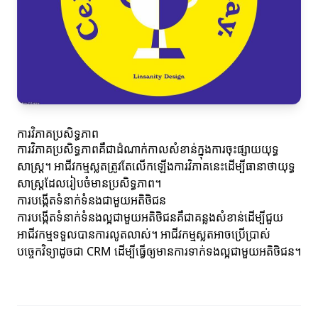
ការវិភាគប្រសិទ្ធភាព
ការវិភាគប្រសិទ្ធភាពគឺជាដំណាក់កាលសំខាន់ក្នុងការចុះផ្សាយយុទ្ធ
សាស្ត្រ។ អាជីវកម្មស្លតត្រូវតែលើកឡើងការវិភាគនេះដើម្បីធានាថាយុទ្ធ
សាស្ត្រដែលរៀបចំមានប្រសិទ្ធភាព។
ការបង្កើតទំនាក់ទំនងជាមួយអតិថិជន
ការបង្កើតទំនាក់ទំនងល្អជាមួយអតិថិជនគឺជាគន្លងសំខាន់ដើម្បីជួយ
អាជីវកម្មទទួលបានការលូតលាស់។ អាជីវកម្មស្លតអាចប្រើប្រាស់
បច្ចេកវិទ្យាដូចជា CRM ដើម្បីធ្វើឲ្យមានការទាក់ទងល្អជាមួយអតិថិជន។