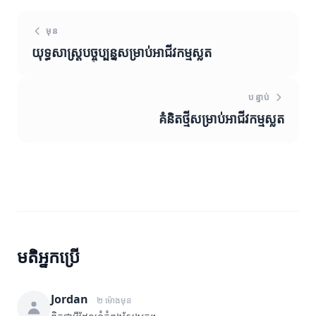
មុន
យុទ្ធសាស្ត្របច្ចុប្បន្នសម្រាប់អាជីវកម្មស្លត
បន្ទាប់
គំនិតថ្មីសម្រាប់អាជីវកម្មស្លត
មតិអ្នកប្រើ
Jordan
២ ម៉ោងមុន