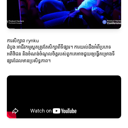
ការសិក្សាព rynku
ដំបូង អាជីវកម្មស្លតត្រូវតែសិក្សាពីទីផ្សារ។ ការយល់ដឹងអំពីប្រភេទ
អតិថិជន និងចំណង់ចំណូលចិត្តរបស់ពួកគេអាចជួយឲ្យធ្វើគម្រោងទី
ផ្សារដែលមានប្រសិទ្ធភាព។