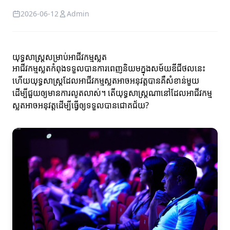
2026-06-12
Admin
យុទ្ធសាស្ត្រសម្រាប់អាជីវកម្មស្លត
អាជីវកម្មស្លតកំពុងទទួលបានការពេញនិយមក្នុងសម័យឌីជីថលនេះ
ហើយយុទ្ធសាស្ត្រដែលអាជីវកម្មស្លតអាចអនុវត្តបានគឺសំខាន់មួយ
ដើម្បីជួយឲ្យមានការលូតលាស់។ តើយុទ្ធសាស្ត្រណានៅដែលអាជីវកម្ម
ស្លតអាចអនុវត្តដើម្បីធ្វើឲ្យទទួលបានជោគជ័យ?