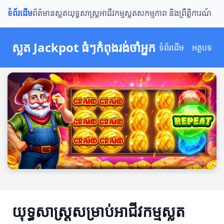
ទំព័រដើម
ព័ត៌មានស្លត
យុទ្ធសាស្ត្រ
អាជីវកម្មស្លត
សកម្មភាព និងព្រឹត្តិការណ៍
ស្លត Jackpot ធំៗកំពុងរង់ចាំអ្នក
ទំព័រដើម
អត្ថបទ
យុទ្ធសាស្ត្រសម្រាប់អាជីវកម្មស្លត