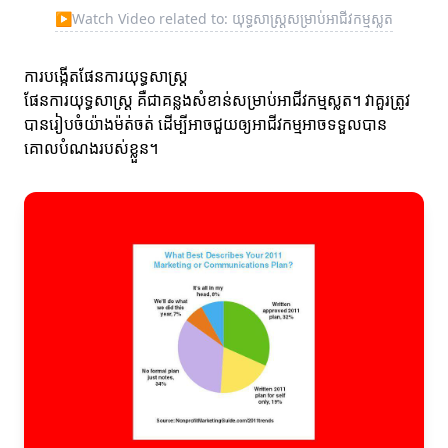
▶
Watch Video related to: យុទ្ធសាស្ត្រសម្រាប់អាជីវកម្មស្លត
ការបង្កើតផែនការយុទ្ធសាស្ត្រ
ផែនការយុទ្ធសាស្ត្រ គឺជាគន្លងសំខាន់សម្រាប់អាជីវកម្មស្លត។ វាគួរត្រូវ
បានរៀបចំយ៉ាងម៉ត់ចត់ ដើម្បីអាចជួយឲ្យអាជីវកម្មអាចទទួលបាន
គោលបំណងរបស់ខ្លួន។