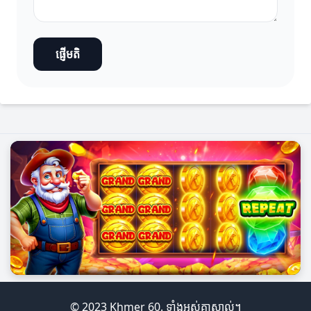
ផ្ញើមតិ
© 2023 Khmer 60. ទាំងអស់គ្នាស្គាល់។