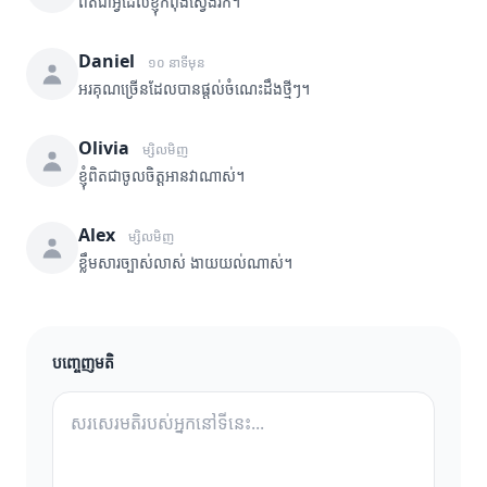
ពិតជាអ្វីដែលខ្ញុំកំពុងស្វែងរក។
Daniel
១០ នាទីមុន
អរគុណច្រើនដែលបានផ្តល់ចំណេះដឹងថ្មីៗ។
Olivia
ម្សិលមិញ
ខ្ញុំពិតជាចូលចិត្តអានវាណាស់។
Alex
ម្សិលមិញ
ខ្លឹមសារច្បាស់លាស់ ងាយយល់ណាស់។
បញ្ចេញមតិ