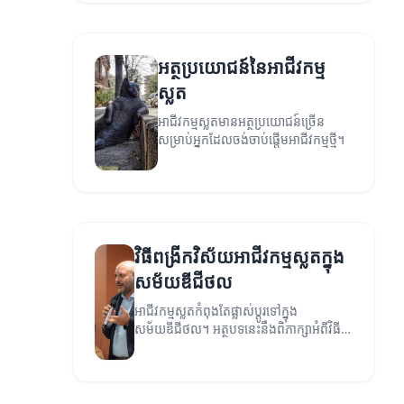
អត្ថប្រយោជន៍នៃអាជីវកម្ម
ស្លត
អាជីវកម្មស្លតមានអត្ថប្រយោជន៍ច្រើន
សម្រាប់អ្នកដែលចង់ចាប់ផ្តើមអាជីវកម្មថ្មី។
វិធីពង្រីកវិស័យអាជីវកម្មស្លតក្នុង
សម័យឌីជីថល
អាជីវកម្មស្លតកំពុងតែផ្លាស់ប្តូរទៅក្នុង
សម័យឌីជីថល។ អត្ថបទនេះនឹងពិភាក្សាអំពីវិធី
ដែលអ្នកអាចពង្រីកវិស័យរបស់អ្នកតាមរយៈយុទ្ធ
សាស្ត្រថ្មីៗ។