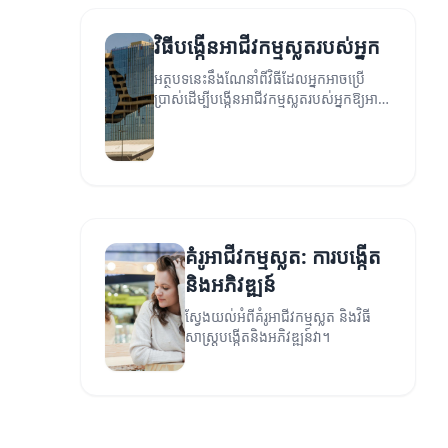
វិធីបង្កើនអាជីវកម្មស្លតរបស់អ្នក
អត្ថបទនេះនឹងណែនាំពីវិធីដែលអ្នកអាចប្រើ
ប្រាស់ដើម្បីបង្កើនអាជីវកម្មស្លតរបស់អ្នកឱ្យអាច
ទទួលបានជោគជ័យនៅក្នុងទីផ្សារ។
គំរូអាជីវកម្មស្លត: ការបង្កើត
និងអភិវឌ្ឍន៍
ស្វែងយល់អំពីគំរូអាជីវកម្មស្លត និងវិធី
សាស្ត្របង្កើតនិងអភិវឌ្ឍន៍វា។