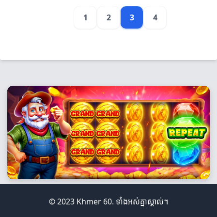
1
2
3
4
© 2023 Khmer 60. ទាំងអស់គ្នាស្គាល់។