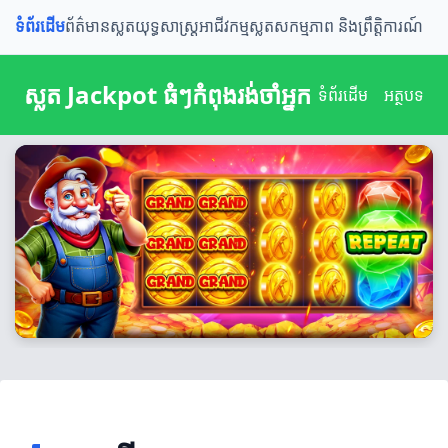
ទំព័រដើម
ព័ត៌មានស្លត
យុទ្ធសាស្ត្រ
អាជីវកម្មស្លត
សកម្មភាព និងព្រឹត្តិការណ៍
ស្លត Jackpot ធំៗកំពុងរង់ចាំអ្នក
ទំព័រដើម
អត្ថបទ