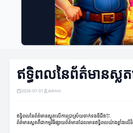
ឥទ្ធិពលនៃព័ត៌មានស្ល
2026-07-01
Admin
ឥទ្ធិពលនៃព័ត៌មានស្លតលើការប្រាស្រ័យទាក់ទងឌីជីថ尔
ព័ត៌មានស្លតគឺជាកម្មវិធីផ្សាយព័ត៌មានដែលមានឥទ្ធិពលយ៉ាងខ្លាំងលើ