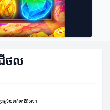
ីជីថល
ារប្រាស្រ័យទាក់ទងឌីជីថល។