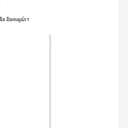
ល
និត និងអារម្មណ៍។