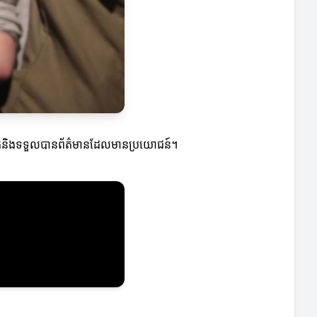
រំលែកនិងទទួលបានព័ត៌មានដែលមានប្រយោជន៍។