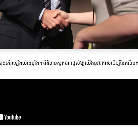
លកំពុងកើនឡើងយ៉ាងខ្លាំង។ ព័ត៌មានស្លតបានផ្តល់ឱ្យយើងនូវឱកាសដើម្បីចែក