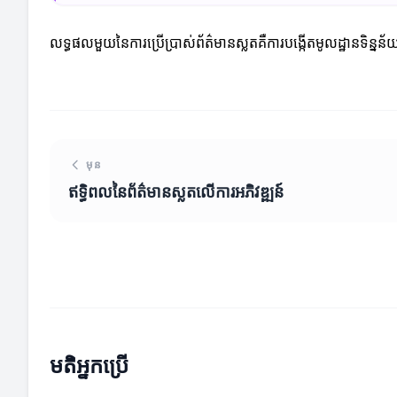
លទ្ធផលមួយនៃការប្រើប្រាស់ព័ត៌មានស្លតគឺការបង្កើតមូលដ្ឋានទិន្នន
មុន
ឥទ្ធិពលនៃព័ត៌មានស្លតលើការអភិវឌ្ឍន៍
មតិអ្នកប្រើ