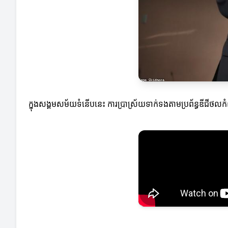
ក្នុងសង្គមសម័យទំនើបនេះ ការប្រាស្រ័យទាក់ទងតាមប្រព័ន្ធឌីជីថ