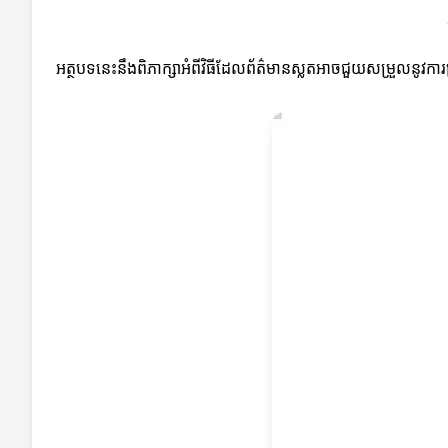
អត្ថបទនេះនឹងពិភាក្សាអំពីវិធីដែលព័ត៌មានស្លតអាចជួយសម្រួលនូវកា