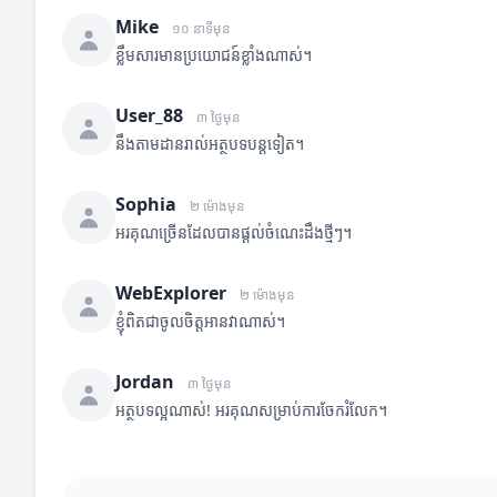
Mike
១០ នាទីមុន
ខ្លឹមសារមានប្រយោជន៍ខ្លាំងណាស់។
User_88
៣ ថ្ងៃមុន
នឹងតាមដានរាល់អត្ថបទបន្តទៀត។
Sophia
២ ម៉ោងមុន
អរគុណច្រើនដែលបានផ្តល់ចំណេះដឹងថ្មីៗ។
WebExplorer
២ ម៉ោងមុន
ខ្ញុំពិតជាចូលចិត្តអានវាណាស់។
Jordan
៣ ថ្ងៃមុន
អត្ថបទល្អណាស់! អរគុណសម្រាប់ការចែករំលែក។