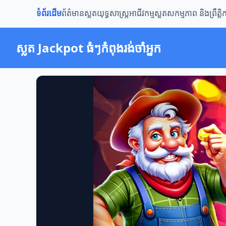
ទំព័រដើម
ព័ត៌មានស្លត
យុទ្ធសាស្ត្រ
អាជីវកម្មស្លត
សកម្មភាព និងព្រឹត្ត
ស្លត Jackpot ធំៗកំពុងរង់ចាំអ្នក