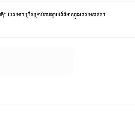
័យថ្មីៗ ដែលអាចប្រើសម្រាប់ការផ្សាយព័ត៌មានក្នុងពេលអនាគត។