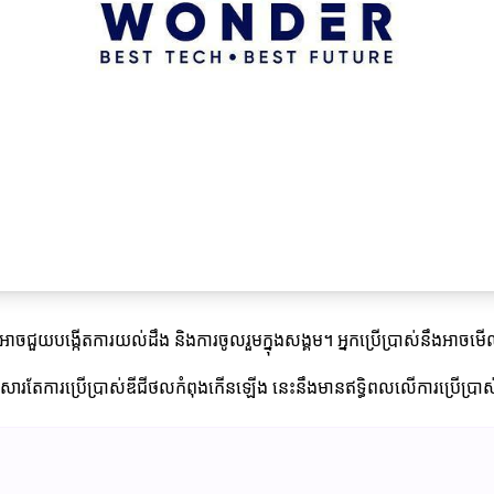
្មីៗ។ វាអាចជួយបង្កើតការយល់ដឹង និងការចូលរួមក្នុងសង្គម។ អ្នកប្រើប្រាស់
យសារតែការប្រើប្រាស់ឌីជីថលកំពុងកើនឡើង នេះនឹងមានឥទ្ធិពលលើការប្រើប្រាស់ព័