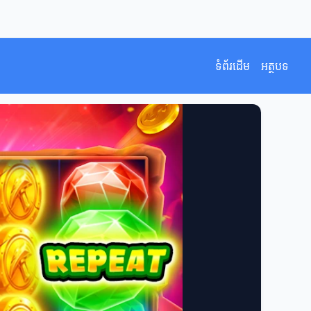
ទំព័រដើម
អត្ថបទ