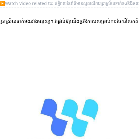
▶
Watch Video related to: ឥទ្ធិពលនៃព័ត៌មានស្លតលើការប្រាស្រ័យទាក់ទងឌីជីថ
រប្រាស្រ័យទាក់ទងរវាងមនុស្ស។ វាផ្តល់ឱ្យយើងនូវឱកាសសម្រាប់ការចែករំលែកគំ