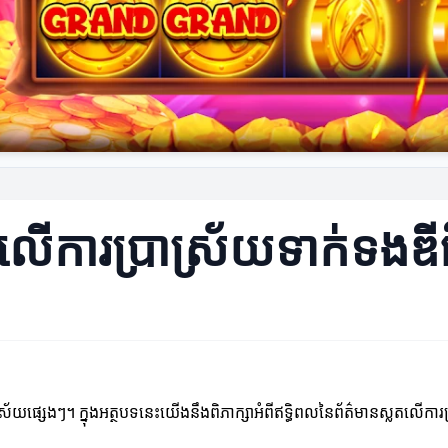
តលើការប្រាស្រ័យទាក់ទងឌ
វិស័យផ្សេងៗ។ ក្នុងអត្ថបទនេះយើងនឹងពិភាក្សាអំពីឥទ្ធិពលនៃព័ត៌មានស្លតលើក