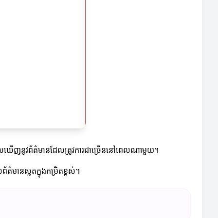
នឹងអាចមើលឃើញនូវព័ត៌មានដែលត្រូវការជាច្រើននៅពេលណាមួយ។
ត៌មានស្លតក្នុងកម្រិតខ្ពស់។