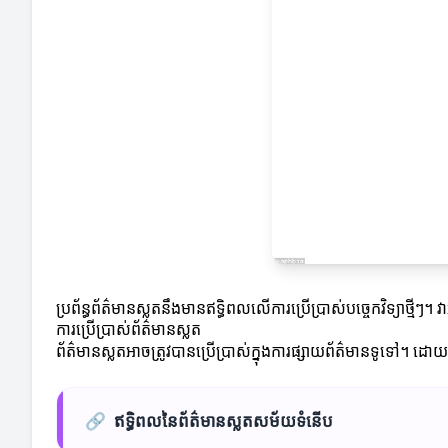
ប្រព័ន្ធព័ត៌មានស្លតនឹងមានឥទ្ធិពលលើការប្រើប្រាស់បច្ចេកវិទ្យាថ
ការប្រើប្រាស់ព័ត៌មានស្លត
ព័ត៌មានស្លតអាចត្រូវបានប្រើប្រាស់ក្នុងការផ្សាយព័ត៌មានទូទៅ។ ដោ
🔗
ឥទ្ធិពលនៃព័ត៌មានស្លតសម័យទំនើប