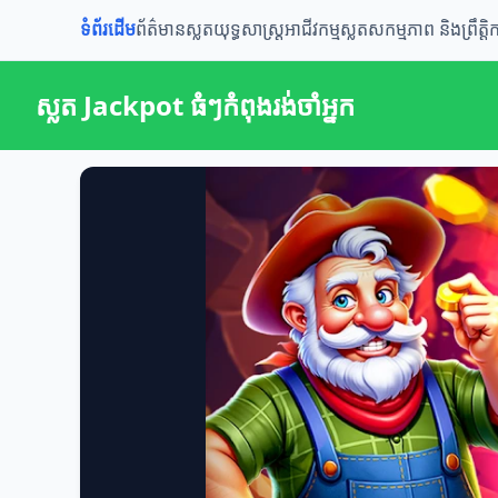
ទំព័រដើម
ព័ត៌មានស្លត
យុទ្ធសាស្ត្រ
អាជីវកម្មស្លត
សកម្មភាព និងព្រឹត្ត
ស្លត Jackpot ធំៗកំពុងរង់ចាំអ្នក