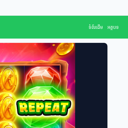
ទំព័រដើម
អត្ថបទ