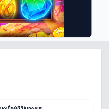
យល់ដឹងអំពីព័ត៌មានស្លត