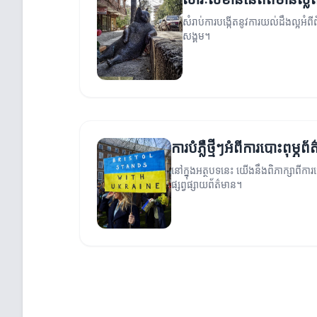
សំរាប់ការបង្កើតនូវការយល់ដឹងល្អអំពី
សង្គម។
ការបំភ្លឺថ្មីៗអំពីការបោះពុម្ភព
នៅក្នុងអត្ថបទនេះ យើងនឹងពិភាក្សា​ពីការបោះ
ផ្សព្វផ្សាយព័ត៌មាន។