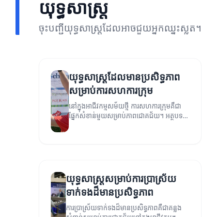
យុទ្ធសាស្ត្រ
ចុះបញ្ជីយុទ្ធសាស្ត្រដែលអាចជួយអ្នកឈ្នះស្លត។
យុទ្ធសាស្ត្រដែលមានប្រសិទ្ធភាព
សម្រាប់ការសហការក្រុម
នៅក្នុងអាជីវកម្មសម័យថ្មី ការសហការក្រុមគឺជា
ផ្នែកសំខាន់មួយសម្រាប់ភាពជោគជ័យ។ អត្ថបទ
នេះនឹងពិភាក្សាអំពីយុទ្ធសាស្ត្រដែលអាចជួយ
បង្កើនប្រសិទ្ធភាពនៃការសហការ។
យុទ្ធសាស្ត្រសម្រាប់ការប្រាស្រ័យ
ទាក់ទងដ៏មានប្រសិទ្ធភាព
ការប្រាស្រ័យទាក់ទងដ៏មានប្រសិទ្ធភាពគឺជាគន្លង