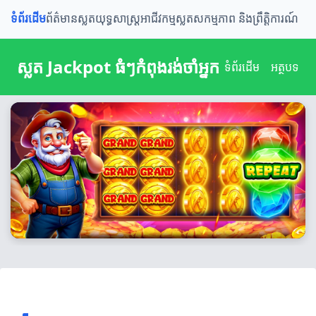
ទំព័រដើម
ព័ត៌មានស្លត
យុទ្ធសាស្ត្រ
អាជីវកម្មស្លត
សកម្មភាព និងព្រឹត្តិការណ៍
ស្លត Jackpot ធំៗកំពុងរង់ចាំអ្នក
ទំព័រដើម
អត្ថបទ