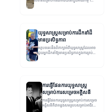
សំខាន់សម្រាប់ការជោគជ័យនៅក្នុងអាជីវកម្ម។
អត្ថបទនេះនឹងបង្ហាញអំពីយុទ្ធសាស្ត្រដែលអ្នកអាច
អនុវត្តន៍ដើម្បីធានាថាការប្រាស្រ័យទាក់ទងរបស់អ្នក
មានប្រសិទ្ធភាព។
យុទ្ធសាស្ត្រ​សម្រាប់​ការដឹកនាំ​ដ៏
មានប្រសិទ្ធភាព
អត្ថបទនេះនឹងពិភាក្សាអំពីយុទ្ធសាស្ត្រដែលអាច
ជួយអ្នកដឹកនាំឱ្យមានប្រសិទ្ធភាពក្នុងការគ្រប់
គ្រងក្រុម និងសម្រេចបាននូវគោលដៅ។
ការធ្វើផែនការយុទ្ធសាស្ត្រ
សម្រាប់ការសម្រេចអគ្គិសនី
ការធ្វើផែនការយុទ្ធសាស្ត្រសម្រាប់ការសម្រេច
អគ្គិសនីគឺជាគន្លងសមស្របសម្រាប់អាជីវ
កម្ម។