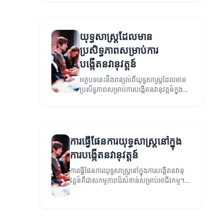
យុទ្ធសាស្ត្រដែលមាន
ប្រសិទ្ធភាពសម្រាប់ការ
បង្កើតនវានុវត្តន៍
អត្ថបទនេះនឹងពន្យល់ពីយុទ្ធសាស្ត្រដែលមាន
ប្រសិទ្ធភាពសម្រាប់ការបង្កើតនវានុវត្តន៍ក្នុង
សង្គមទំនើប។
ការធ្វើផែនការយុទ្ធសាស្ត្រនៅក្នុង
ការបង្កើតនវានុវត្តន៍
ការធ្វើផែនការយុទ្ធសាស្ត្រនៅក្នុងការបង្កើតនវានុ
វត្តន៍គឺជាសកម្មភាពដ៏សំខាន់សម្រាប់អាជីវកម្ម។
អត្ថបទនេះនឹងពិភាក្សាអំពីវិធីសាស្ត្រដែលអាចជួយ
បង្កើតនូវចំណេះដឹងថ្មីៗ។