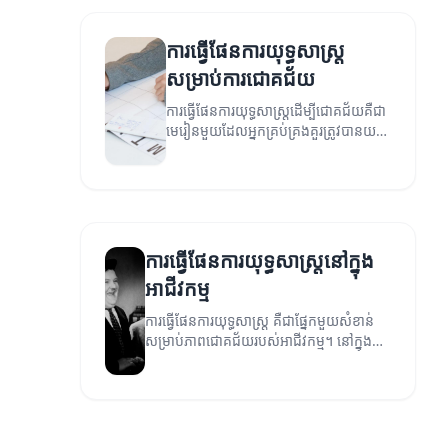
ការធ្វើផែនការយុទ្ធសាស្ត្រ
សម្រាប់ការជោគជ័យ
ការធ្វើផែនការយុទ្ធសាស្ត្រដើម្បីជោគជ័យគឺជា
មេរៀនមួយដែលអ្នកគ្រប់គ្រងគួរត្រូវបានយល់
ដឹង។
ការធ្វើផែនការយុទ្ធសាស្ត្រនៅក្នុង
អាជីវកម្ម
ការធ្វើផែនការយុទ្ធសាស្ត្រ គឺជាផ្នែកមួយសំខាន់
សម្រាប់ភាពជោគជ័យរបស់អាជីវកម្ម។ នៅក្នុង
អត្ថបទនេះ យើងនឹងពិភាក្សាអំពីការធ្វើផែនការ
និងវិធីសាស្ត្រផ្សេងៗ។