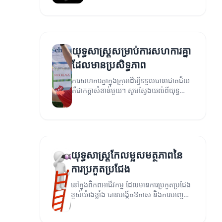
យុទ្ធសាស្ត្រសម្រាប់ការសហការគ្នា
ដែលមានប្រសិទ្ធភាព
ការសហការគ្នាក្នុងក្រុមដើម្បីទទួលបានជោគជ័យ
គឺជាកត្តាសំខាន់មួយ។ សូមស្វែងយល់ពីយុទ្ធ
សាស្ត្រដែលអាចជួយសម្រួលការសហការគ្នានៅ
ក្នុងក្រុមរបស់អ្នក។
យុទ្ធសាស្ត្រកែលម្អសមត្ថភាពនៃ
ការប្រកួតប្រជែង
នៅក្នុងពិភពអាជីវកម្ម ដែលមានការប្រកួតប្រជែង
ខ្ពស់យ៉ាងខ្លាំង បានបង្កើតឱកាស និងការបញ្ចេញ
នូវយុទ្ធសាស្ត្រច្នៃប្រឌិតសម្រាប់ការកែលម្អ
សមត្ថភាពនៃការប្រកួតប្រជែង។