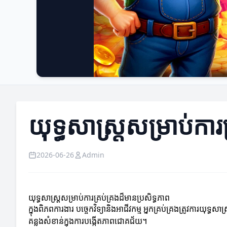
យុទ្ធសាស្ត្រសម្រាប់ការ
2026-06-26
Admin
យុទ្ធសាស្ត្រសម្រាប់ការគ្រប់គ្រងដ៏មានប្រសិទ្ធភាព
ក្នុងពិភពការងារ បច្ចេកវិទ្យានិងអាជីវកម្ម អ្នកគ្រប់គ្រងត្រូវការយុ
គន្លងសំខាន់ក្នុងការបង្កើតភាពជោគជ័យ។