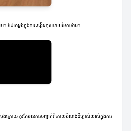
ធភាព។ វាជាគន្លងក្នុងការបង្កើនគុណភាពនៃការងារ។
ចុងក្រោយ គួរតែមានការបញ្ជាក់ពីគោលបំណងដ៏ច្បាស់លាស់ក្នុងការ