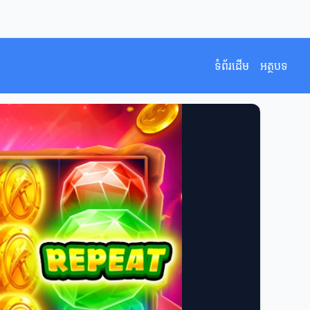
ទំព័រដើម
អត្ថបទ