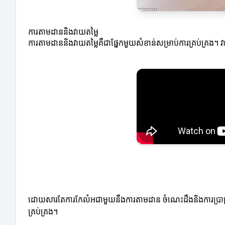
ការតាមដាននិងវាយតម្លៃ
ការតាមដាននិងវាយតម្លៃគឺជាផ្នែកមួយសំខាន់សម្រាប់ការគ្រប់គ្រង។ វា
ដោយសារតែការកែលំអជាមួយនឹងការតាមដាន ចំណេះដឹងនិងការប្រាស្រ័យ
គ្រប់គ្រង។