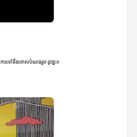
ការទៅនឹងគោលបំណងរួម ដូច្នេះ៖