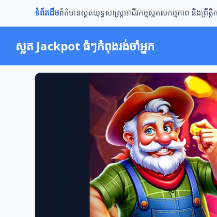
ទំព័រដើម
ព័ត៌មានស្លត
យុទ្ធសាស្ត្រ
អាជីវកម្មស្លត
សកម្មភាព និងព្រឹត្ត
ស្លត Jackpot ធំៗកំពុងរង់ចាំអ្នក