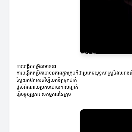
ការបង្កើតកម្រិតមោទនា
ការបង្កើតកម្រិតមោទនភាពក្នុងក្រុមគឺជាប្រភេទយុទ្ធសាស្ត្រដែលអាច
ស្វែងរកឱកាសដើម្បីយកចិត្តទុកដាក់
ផ្តល់អំណោយប្រកបដោយការបញ្ជាក់
ធ្វើបច្ចុប្បន្នភាពសកម្មភាពនៃក្រុម