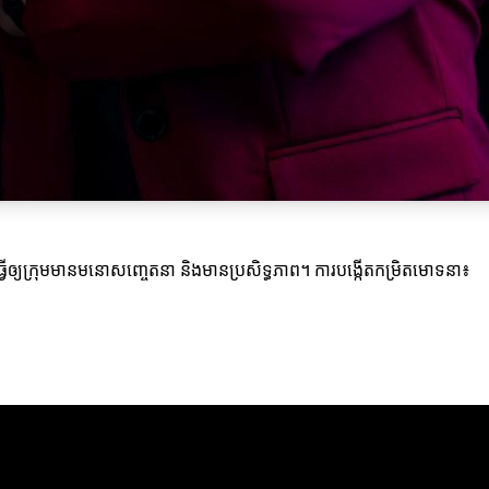
ធ្វើឲ្យក្រុមមានមនោសញ្ចេតនា និងមានប្រសិទ្ធភាព។ ការបង្កើតកម្រិតមោទនា៖