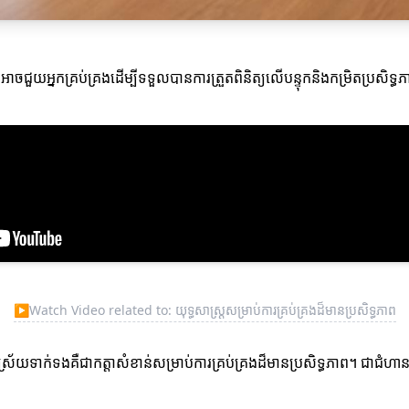
អាចជួយអ្នកគ្រប់គ្រងដើម្បីទទួលបានការត្រួតពិនិត្យលើបន្ទុកនិងកម្រិតប្រសិទ្
▶
Watch Video related to: យុទ្ធសាស្ត្រសម្រាប់ការគ្រប់គ្រងដ៏មានប្រសិទ្ធភាព
ទាក់ទងគឺជាកត្តាសំខាន់សម្រាប់ការគ្រប់គ្រងដ៏មានប្រសិទ្ធភាព។ ជាជំហាន