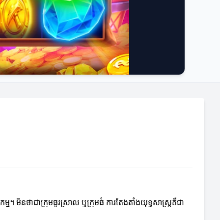
កម្ម។ មិនថាជាក្រុមធូរស្រាល ឬក្រុមធំ ការតែងតាំងយុទ្ធសាស្រ្តគឺជា