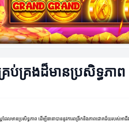
គ្រប់គ្រងដ៏មានប្រសិទ្ធភាព
ទ្ធសាស្ត្រដែលមានប្រសិទ្ធភាព ដើម្បីធានាបាននូវការពង្រីកនិងភាពជោគជ័យរបស់អាជីវ