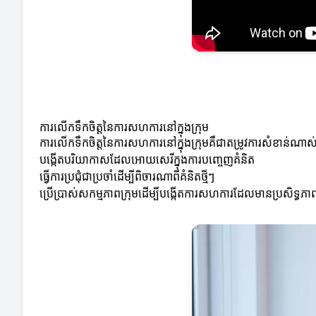
ការលើកទឹកចិត្តនៃការសហការនៅក្នុងក្រុម
ការលើកទឹកចិត្តនៃការសហការនៅក្នុងក្រុមគឺជាតម្រូវការសំខាន
បង្កើតបរិយាកាសដែលអោយសេរីក្នុងការបញ្ចេញគំនិត
ធ្វើការប្រជុំជាប្រចាំដើម្បីពិចារណាពីគំនិតថ្មីៗ
ប្រើប្រាស់សកម្មភាពក្រុមដើម្បីបង្កើតការសហការដែលមានប្រសិទ្ធភា