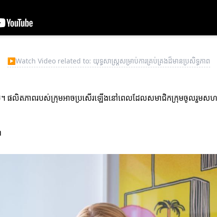
▶
Watch Video related to: យុទ្ធសាស្ត្រសម្រាប់ការគ្រប់គ្រងដ៏មានប្រសិទ្ធភាព
់ណាស់។ ផលិតភាពរបស់ក្រុមអាចប្រសើរឡើងនៅពេលដែលសមាជិកក្រុមចូលរួមសហ
ព