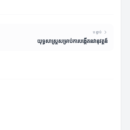
បន្ទាប់
យុទ្ធសាស្ត្រសម្រាប់ការបង្កើតនវានុវត្តន៍