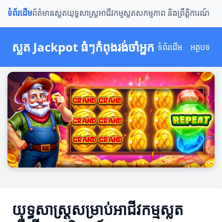
ទំព័រដើម
ព័ត៌មានស្លត
យុទ្ធសាស្ត្រ
អាជីវកម្មស្លត
សកម្មភាព និងព្រឹត្តិការណ៍
ស្លត Jackpot ធំៗកំពុងរង់ចាំអ្នក
ទំព័រដើម
អត្ថបទ
យុទ្ធសាស្ត្រសម្រាប់អាជីវកម្មស្លត