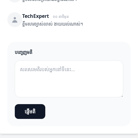
TechExpert
១០ នាទីមុន
ខ្លឹមសារច្បាស់លាស់ ងាយយល់ណាស់។
បញ្ចេញមតិ
ផ្ញើមតិ