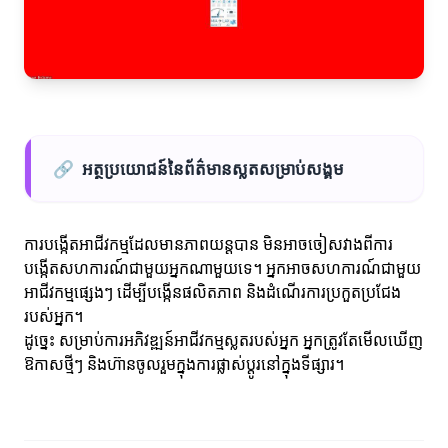
🔗
អត្ថប្រយោជន៍នៃព័ត៌មានស្លតសម្រាប់សង្គម
ការបង្កើតអាជីវកម្មដែលមានភាពយន្តបាន មិនអាចចៀសវាងពីការ
បង្កើតសហការណ៍ជាមួយអ្នកណាមួយទេ។ អ្នកអាចសហការណ៍ជាមួយ
អាជីវកម្មផ្សេងៗ ដើម្បីបង្កើនផលិតភាព និងដំណើរការប្រកួតប្រជែង
របស់អ្នក។
ដូច្នេះ សម្រាប់ការអភិវឌ្ឍន៍អាជីវកម្មស្លតរបស់អ្នក អ្នកត្រូវតែមើលឃើញ
ឱកាសថ្មីៗ និងហ៊ានចូលរួមក្នុងការផ្លាស់ប្តូរនៅក្នុងទីផ្សារ។