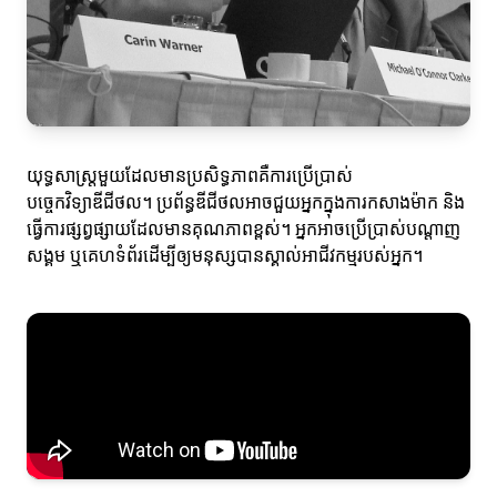
យុទ្ធសាស្ត្រមួយដែលមានប្រសិទ្ធភាពគឺការប្រើប្រាស់
បច្ចេកវិទ្យាឌីជីថល។ ប្រព័ន្ធឌីជីថលអាចជួយអ្នកក្នុងការកសាងម៉ាក និង
ធ្វើការផ្សព្វផ្សាយដែលមានគុណភាពខ្ពស់។ អ្នកអាចប្រើប្រាស់បណ្ដាញ
សង្គម ឬគេហទំព័រដើម្បីឲ្យមនុស្សបានស្គាល់អាជីវកម្មរបស់អ្នក។