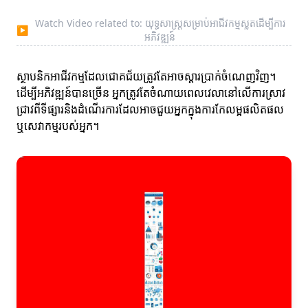
Watch Video related to: យុទ្ធសាស្ត្រសម្រាប់អាជីវកម្មស្លតដើម្បីការ
▶
អភិវឌ្ឍន៍
ស្ថាបនិកអាជីវកម្មដែលជោគជ័យត្រូវតែអាចស្ដារប្រាក់ចំណេញវិញ។
ដើម្បីអភិវឌ្ឍន៍បានច្រើន អ្នកត្រូវតែចំណាយពេលវេលានៅលើការស្រាវ
ជ្រាវពីទីផ្សារនិងដំណើរការដែលអាចជួយអ្នកក្នុងការកែលម្អផលិតផល
ឬសេវាកម្មរបស់អ្នក។