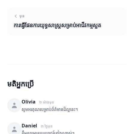
មុន
ការធ្វើផែនការយុទ្ធសាស្ត្រសម្រាប់អាជីវកម្មស្លត
មតិអ្នកប្រើ
Olivia
២ ម៉ោងមុន
សូមអរគុណសម្រាប់ព័ត៌មានដ៏ល្អនេះ។
Daniel
៣ ថ្ងៃមុន
ខ្លឹមសារមានប្រយោជន៍ខ្លាំងណាស់។