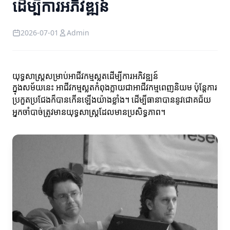
ដើម្បីការអភិវឌ្ឍន៍
2026-07-01
Admin
យុទ្ធសាស្ត្រសម្រាប់អាជីវកម្មស្លតដើម្បីការអភិវឌ្ឍន៍
ក្នុងសម័យនេះ អាជីវកម្មស្លតកំពុងក្លាយជាអាជីវកម្មពេញនិយម ប៉ុន្តែការ
ប្រកួតប្រជែងក៏បានកើនឡើងយ៉ាងខ្លាំង។ ដើម្បីធានាបាននូវជោគជ័យ
អ្នកចាំបាច់ត្រូវមានយុទ្ធសាស្ត្រដែលមានប្រសិទ្ធភាព។