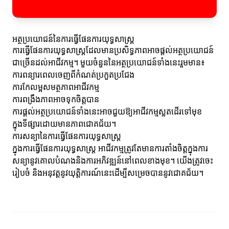
អត្ថប្រយោជន៍នៃការធ្វើផែនការយុទ្ធសាស្ត្រ
ការធ្វើផែនការយុទ្ធសាស្ត្រដែលមានប្រសិទ្ធភាពអាចផ្តល់អត្ថប្រយោជន៍
ជាច្រើនដល់អាជីវកម្ម។ មួយចំនួននៃអត្ថប្រយោជន៍ទាំងនេះរួមមាន៖
ការពន្យារពេលចេញពីកំណត់ប្រកួតប្រជែង
ការកែលម្អសមត្ថភាពអាជីវកម្ម
ការពង្រឹងភាពអាចទុកចិត្តបាន
ការផ្ដល់អត្ថប្រយោជន៍ទាំងនេះអាចជួយឱ្យអាជីវកម្មស្លតដើរទៅមុខ
ក្នុងទីផ្សារដោយមានភាពជោគជ័យ។
ការសន្យានៃការធ្វើផែនការយុទ្ធសាស្ត្រ
ក្នុងការធ្វើផែនការយុទ្ធសាស្ត្រ អាជីវកម្មត្រូវតែមានការតាំងចិត្តក្នុងការ
សន្យានូវគោលបំណងនិងការអភិវឌ្ឍន៍នៅពេលខាងមុខ។ យើងត្រូវចេះ
រៀបចំ និងអនុវត្តនូវយុត្តិការណ៍នេះដើម្បីសម្រេចបាននូវជោគជ័យ។