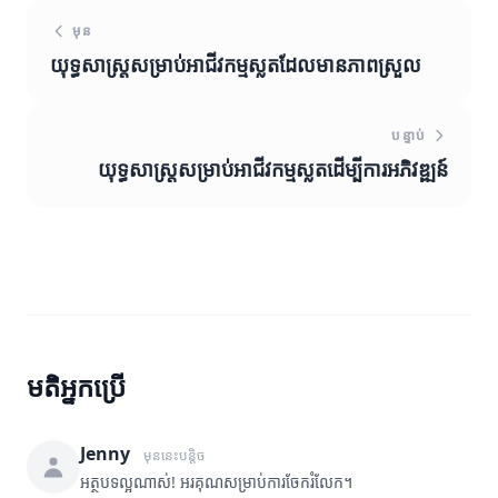
មុន
យុទ្ធសាស្ត្រសម្រាប់អាជីវកម្មស្លតដែលមានភាពស្រួល
បន្ទាប់
យុទ្ធសាស្ត្រសម្រាប់អាជីវកម្មស្លតដើម្បីការអភិវឌ្ឍន៍
មតិអ្នកប្រើ
Jenny
មុននេះបន្តិច
អត្ថបទល្អណាស់! អរគុណសម្រាប់ការចែករំលែក។