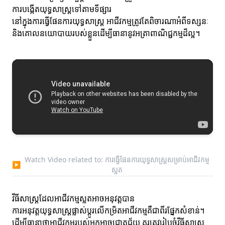
ការបង្កើតយុទ្ធសាស្ត្រទៅតាមទីផ្សារ
នៅក្នុងការធ្វើផែនការយុទ្ធសាស្ត្រ អាជីវកម្មត្រូវតែពិចារណាអំពីទស្សនៈ
និងគោលនយោបាយរបស់ខ្លួនដើម្បីធានានូវអត្រាពាណិជ្ជកម្មដ៏ល្អ។
Watch Video related to: ការធ្វើផែនការយុទ្ធសាស្ត្រសម្រាប់អាជីវកម្ម
▶
ស្លត
វីធីសាស្ត្រដែលអាជីវកម្មស្លតអាចអនុវត្តបាន
ការអនុវត្តយុទ្ធសាស្ត្រផ្លាស់ប្តូរលើកម្រិតអាជីវកម្មគឺជាពីរផ្នែកសំខាន់។
ដើម្បីធានាថាអាជីវកម្មរបស់អ្នកអាចជោគជ័យ គួរត្រូវរៀបចំវីធីសាស្ត្រ