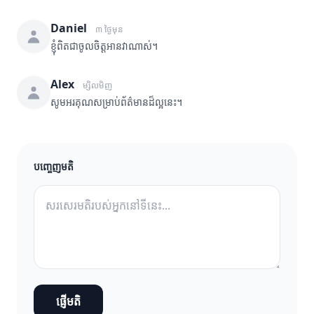
Daniel
៣ ថ្ងៃមុន
ខ្ញុំពិតជាចូលចិត្តអានវាណាស់។
Alex
ម្សិលមិញ
សូមអរគុណសម្រាប់ព័ត៌មានដ៏ល្អនេះ។
បញ្ចេញមតិ
ផ្ញើមតិ