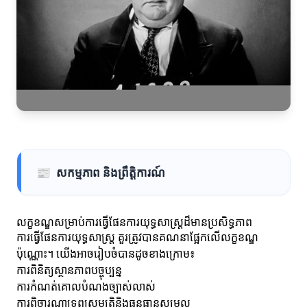
📰
សកម្មភាព និងព្រឹត្តិការណ៍
លក្ខខណ្ឌសម្រាប់ការធ្វើផែនការយុទ្ធសាស្ត្រដ៏មានប្រសិទ្ធភាព
ការធ្វើផែនការយុទ្ធសាស្ត្រ គួរត្រូវបានគណនាផ្អែកលើលក្ខខណ្ឌ
ប៉ុណ្ណោះ។ យើងអាចរៀបចំបានដូចខាងក្រោម៖
ការពិនិត្យស្ថានភាពបច្ចុប្បន្ន
ការកំណត់គោលបំណងច្បាស់លាស់
ការពិចារណាទ្រព្យសម្បត្តិនិងធនធានសម្រួល