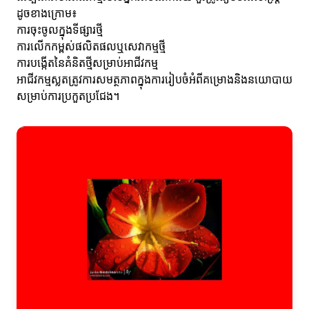
ដូចខាងក្រោម៖
ការចុះចូលក្នុងទីផ្សារថ្មី
ការលើកកម្ពស់ផលិតផលឬសេវាកម្មថ្មី
ការបង្កើតនៃគំនិតថ្មីសម្រាប់អាជីវកម្ម
អាជីវកម្មស្លតត្រូវការសមត្ថភាពក្នុងការរៀបចំអំពីគម្រោងនិងនយោបាយ
សម្រាប់ការប្រកួតប្រជែង។