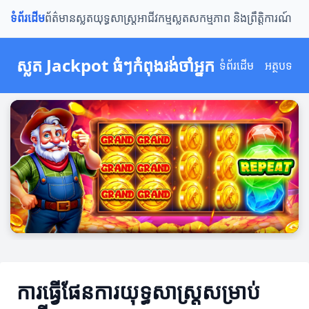
ទំព័រដើម
ព័ត៌មានស្លត
យុទ្ធសាស្ត្រ
អាជីវកម្មស្លត
សកម្មភាព និងព្រឹត្តិការណ៍
ស្លត Jackpot ធំៗកំពុងរង់ចាំអ្នក
ទំព័រដើម
អត្ថបទ
ការធ្វើផែនការយុទ្ធសាស្ត្រសម្រាប់