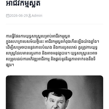
អាជីវកម្មស្លត
2026-06-29
Admin
ការធ្វើផែនការយុទ្ធសាស្ត្រសម្រាប់អាជីវកម្មស្លត
ក្នុងសហគ្រាសសម័យថ្មីនេះ អាជីវកម្មស្លតកំពុងកើនឡើងយ៉ាងខ្លាំង។
ដើម្បីសម្រេចបាននូវគោលបំណង និងការលូតលាស់ គួរត្រូវការយុទ្ធ
សាស្ត្រដែលមានស្ថេរភាព និងអាចអនុវត្តបាន។ យុទ្ធសាស្ត្រនេះអាច
សម្រួលដល់ការអភិវឌ្ឍអាជីវកម្ម និងផ្តល់នូវនិរន្តភាពទាក់ទងនឹងទី
ផ្សារ។