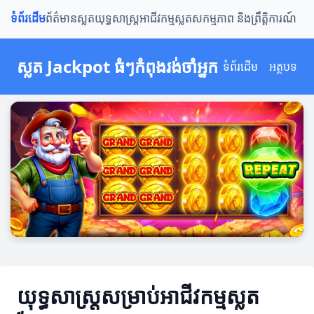
ទំព័រដើម
ព័ត៌មានស្លត
យុទ្ធសាស្ត្រ
អាជីវកម្មស្លត
សកម្មភាព និងព្រឹត្តិការណ៍
ស្លត Jackpot ធំៗកំពុងរង់ចាំអ្នក
ទំព័រដើម
អត្ថបទ
យុទ្ធសាស្ត្រសម្រាប់អាជីវកម្មស្លត