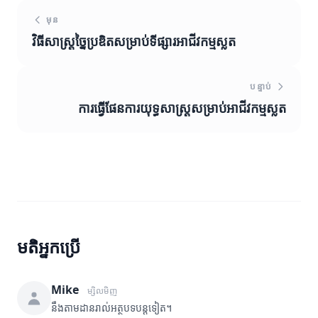
មុន
វិធីសាស្ត្រច្នៃប្រឌិតសម្រាប់ទីផ្សារអាជីវកម្មស្លត
បន្ទាប់
ការធ្វើផែនការយុទ្ធសាស្ត្រសម្រាប់អាជីវកម្មស្លត
មតិអ្នកប្រើ
Mike
ម្សិលមិញ
នឹងតាមដានរាល់អត្ថបទបន្តទៀត។