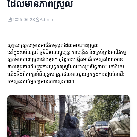
ដែលមានភាពស្រួល
2026-06-28
Admin
យុទ្ធសាស្ត្រសម្រាប់អាជីវកម្មស្លតដែលមានភាពស្រួល
នៅក្នុងសម័យប្រព័ន្ធឌីជីថលបច្ចុប្បន្ន ការបង្កើត និងគ្រប់គ្រងអាជីវកម្ម
ស្លតមានភាពស្រួលជាងមុន។ ប៉ុន្តែការបង្កើតអាជីវកម្មស្លតដែលមាន
ភាពស្ថេរភាពនឹងត្រូវការយុទ្ធសាស្ត្រដែលមានប្រសិទ្ធភាព។ នៅទីនេះ
យើងនឹងពិភាក្សាអំពីយុទ្ធសាស្ត្រដែលអាចជួយអ្នកក្នុងការរៀបចំអាជីវ
កម្មស្លតរបស់អ្នកឲ្យមានភាពស្ថេរភាព។