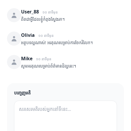
User_88
១០ នាទីមុន
ពិតជាអ្វីដែលខ្ញុំកំពុងស្វែងរក។
Olivia
១០ នាទីមុន
អត្ថបទល្អណាស់! អរគុណសម្រាប់ការចែករំលែក។
Mike
១០ នាទីមុន
សូមអរគុណសម្រាប់ព័ត៌មានដ៏ល្អនេះ។
បញ្ចេញមតិ