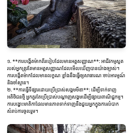
១. **ការបង្កើតម៉ាកពីរបៀបដែលមានអត្តសញ្ញាណ**: អាជីវកម្មស្លត
របស់អ្នកត្រូវតែមានអត្តសញ្ញាណដែលមើលឃើញបានយ៉ាងច្បាស់។
ការបង្កើតម៉ាកដែលមានលក្ខណៈខ្លាំងនឹងធ្វើឲ្យសាធារណៈចាប់អារម្មណ៍
និងចាំស្មាន។
២. **ការធ្វើទីផ្សារដោយប្រើប្រាស់សង្គមមីឌា**: ដើម្បីទាក់ទាញ
អតិថិជនថ្មី អ្នកគួរតែប្រើប្រាស់បណ្តាញសង្គមដើម្បីផ្សាយពាណិជ្ជកម្ម។
ការបង្ហោះមាតិកាដែលមានភាពទាក់ទាញនឹងជួយអ្នកក្នុងការលំបាក
សំរាប់ការចូលរួម។