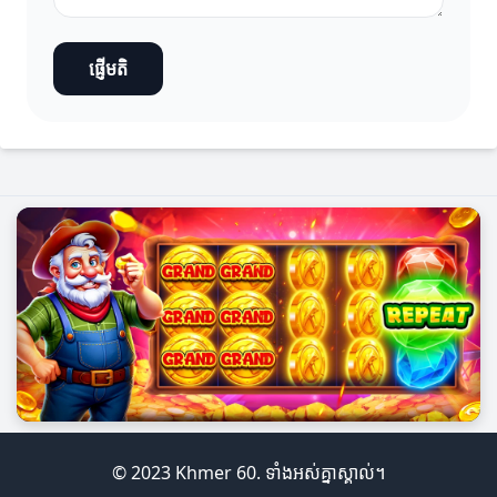
ផ្ញើមតិ
© 2023 Khmer 60. ទាំងអស់គ្នាស្គាល់។