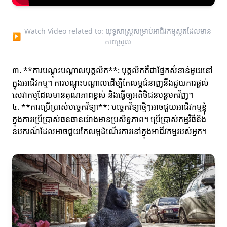
Watch Video related to: យុទ្ធសាស្ត្រសម្រាប់អាជីវកម្មស្លតដែលមាន
▶
ភាពស្រួល
៣. **ការបណ្តុះបណ្តាលបុគ្គលិក**: បុគ្គលិកគឺជាផ្នែកសំខាន់មួយនៅ
ក្នុងអាជីវកម្ម។ ការបណ្តុះបណ្តាលដើម្បីកែលម្អជំនាញនឹងជួយការផ្តល់
សេវាកម្មដែលមានគុណភាពខ្ពស់ និងធ្វើឲ្យអតិថិជនបន្តមកវិញ។
៤. **ការប្រើប្រាស់បច្ចេកវិទ្យា**: បច្ចេកវិទ្យាថ្មីៗអាចជួយអាជីវកម្មខ្ញុំ
ក្នុងការប្រើប្រាស់ធនធានយ៉ាងមានប្រសិទ្ធភាព។ ប្រើប្រាស់កម្មវិធីនិង
ឧបករណ៍ដែលអាចជួយកែលម្អដំណើរការនៅក្នុងអាជីវកម្មរបស់អ្នក។