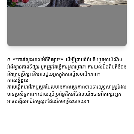
៥. **ការស្វែងយល់អំពីទីផ្សារ**: ដើម្បីជ្រាបទំព័រ និងប្រមូលដំណឹង
អំពីស្ថានភាពទីផ្សារ អ្នកត្រូវតែធ្វើការស្រាវជ្រាវ។ ការយល់ដឹងពីអតិថិជន
និងក្រុមប្រឹក្សា នឹងអាចជួយអ្នកក្នុងការធ្វើសមាជិកភាព។
ការសន្និដ្ឋាន
ការបង្កើតអាជីវកម្មស្លតដែលមានភាពស្ថេរភាពទាមទារយុទ្ធសាស្ត្រដែល
មានប្រសិទ្ធភាព។ ដោយប្រើប្រព័ន្ធដឹកនាំដែលយើងបានពិភាក្សា អ្នក
អាចបង្កើតអាជីវកម្មស្លតដែលរីកចម្រើនបានយូរ។