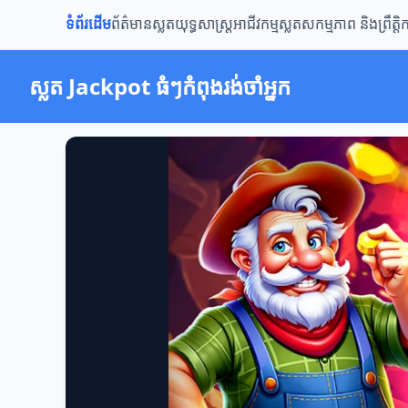
ទំព័រដើម
ព័ត៌មានស្លត
យុទ្ធសាស្ត្រ
អាជីវកម្មស្លត
សកម្មភាព និងព្រឹត្ត
ស្លត Jackpot ធំៗកំពុងរង់ចាំអ្នក