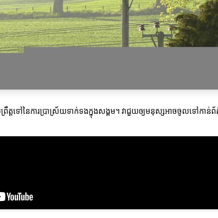
ប្រព្រឹត្តទៅនៃការប្រាស្រ័យទាក់ទងក្នុងសង្គម។ វាជួយឲ្យមនុស្សអាចចូលទៅកាន់