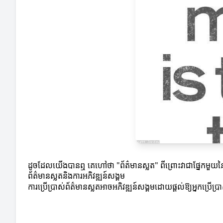
ដូចដែលយើងបានឮ គេហៅថា "ព័ត៌មានស្លត" ពីព្រោះវាជាផ្នែកមួយនៃ
ព័ត៌មានស្លតនិងការអភិវឌ្ឍន៍សង្គម
ការប្រើប្រាស់ព័ត៌មានស្លតអាចអភិវឌ្ឍន៍សង្គមដោយផ្តល់ឱ្យអ្នកប្រើប្