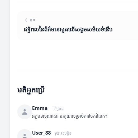
មុន
ឥទ្ធិពលនៃព័ត៌មានស្លតលើសង្គមសម័យទំនើប
មតិអ្នកប្រើ
Emma
៣ ថ្ងៃមុន
អត្ថបទល្អណាស់! អរគុណសម្រាប់ការចែករំលែក។
User_88
មុននេះបន្តិច