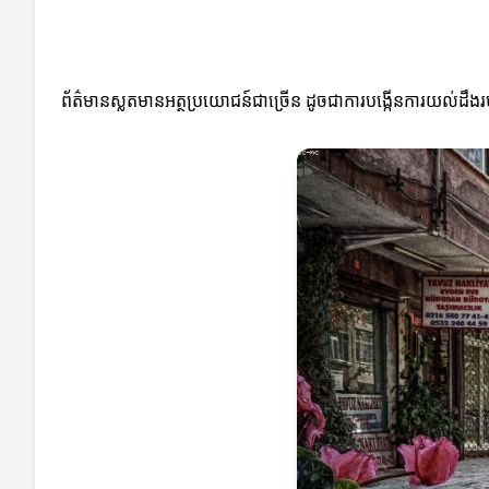
ព័ត៌មានស្លតមានអត្ថប្រយោជន៍ជាច្រើន ដូចជាការបង្កើនការយល់ដឹងរប