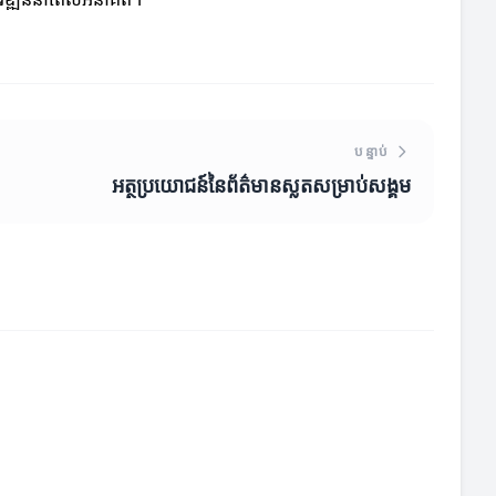
បន្ទាប់
អត្ថប្រយោជន៍នៃព័ត៌មានស្លតសម្រាប់សង្គម