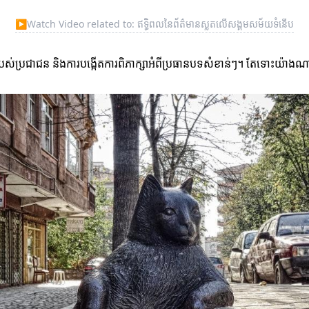
▶
Watch Video related to: ឥទ្ធិពលនៃព័ត៌មានស្លតលើសង្គមសម័យទំនើប
ស់ប្រជាជន និងការបង្កើតការពិភាក្សាអំពីប្រធានបទសំខាន់ៗ។ តែទោះយ៉ាងណា វ