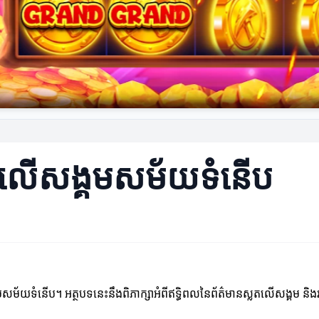
លតលើសង្គមសម័យទំនើប
្គមសម័យទំនើប។ អត្ថបទនេះនឹងពិភាក្សាអំពីឥទ្ធិពលនៃព័ត៌មានស្លតលើសង្គម 