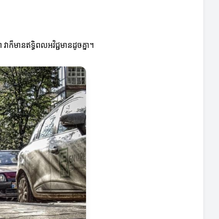
ាក៏មានឥទ្ធិពលអវិជ្ជមានដូចគ្នា។