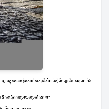
នុងការបង្កើតការពិភាក្សាដ៏សំខាន់ស្តីពីបញ្ហាដ៏អាគារព្រមទាំង
គ្នា និងបង្កើតការប្រឈមប្រឆាំងនានា។
ភិវឌ្ឍន៍នាពេលអនាគត។