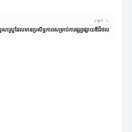
បន្ទាប់
្ធសាស្ត្រដែលមានប្រសិទ្ធភាពសម្រាប់ការផ្សព្វផ្សាយឌីជីថល