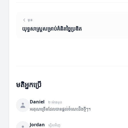
មុន
យុទ្ធសាស្ត្រ​សម្រាប់គំនិតច្នៃប្រឌិត
មតិអ្នកប្រើ
Daniel
២ ម៉ោងមុន
អរគុណច្រើនដែលបានផ្តល់ចំណេះដឹងថ្មីៗ។
Jordan
ម្សិលមិញ