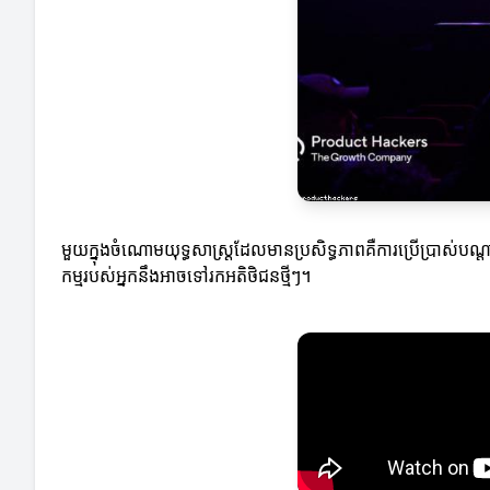
មួយក្នុងចំណោមយុទ្ធសាស្ត្រ​ដែលមានប្រសិទ្ធភាព​គឺការប្រើប្រា
កម្មរបស់អ្នកនឹងអាចទៅរកអតិថិជនថ្មីៗ។