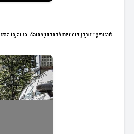
បភាព ស្វែងយល់ និងមានប្រយោជន៍អាចពលកម្មផ្សាយបន្តការទាក់