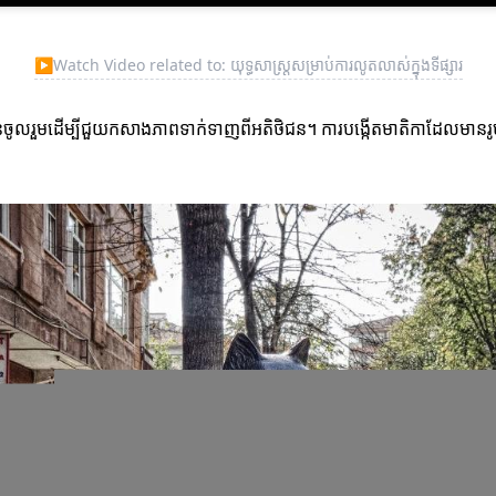
▶
Watch Video related to: យុទ្ធសាស្ត្រសម្រាប់ការលូតលាស់ក្នុងទីផ្សារ
ចូលរួមដើម្បីជួយកសាងភាពទាក់ទាញពីអតិថិជន។ ការបង្កើតមាតិកាដែលមានរូ