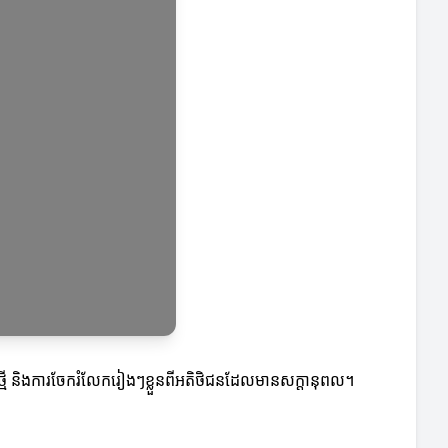
ថ្មី និងការចែករំលែករៀងៗខ្លួនពីអតិថិជនដែលមានសក្តានុពល។