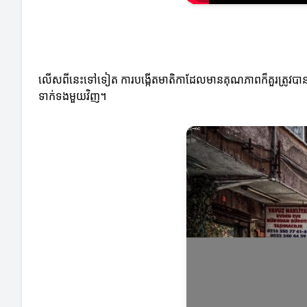
លើសពីនេះទៅទៀត ការបង្កើតមាតិកាដែលមានគុណភាពក៏គួរត្រូវបាន
ទាក់ទងមួយវិញ។