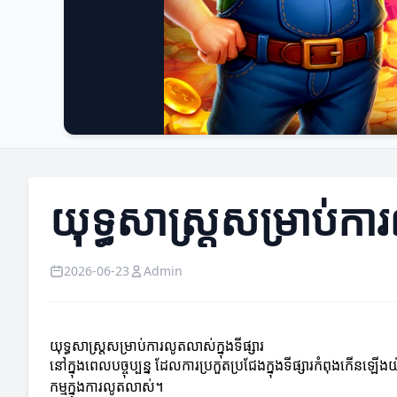
យុទ្ធសាស្ត្រសម្រាប់ការ
2026-06-23
Admin
យុទ្ធសាស្ត្រសម្រាប់ការលូតលាស់ក្នុងទីផ្សារ
នៅក្នុងពេលបច្ចុប្បន្ន ដែលការប្រកួតប្រជែងក្នុងទីផ្សារកំពុងកើនឡើងយ៉
កម្មក្នុងការលូតលាស់។