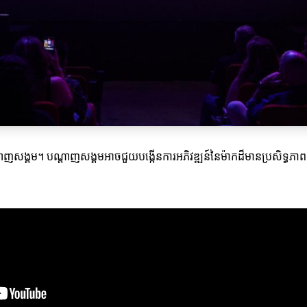
ស់បណ្តាញសង្គម។ បណ្តាញសង្គមអាចជួយបង្កើនការអភិវឌ្ឍន៍នៃម៉ាកដ៏មានប្រស