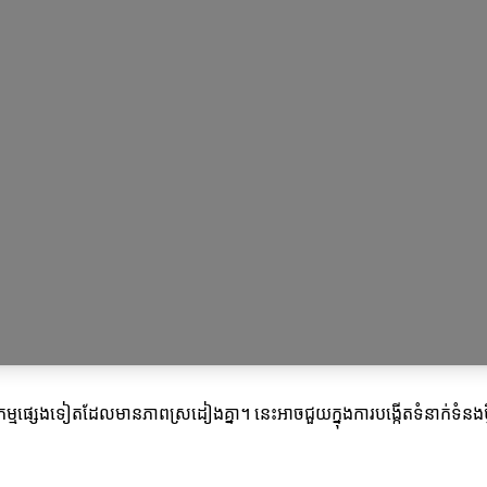
កម្មផ្សេងទៀតដែលមានភាពស្រដៀងគ្នា។ នេះអាចជួយក្នុងការបង្កើតទំនាក់ទំនង