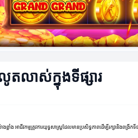
លូតលាស់ក្នុងទីផ្សារ
ាងខ្លាំង អាជីវកម្មត្រូវការយុទ្ធសាស្ត្រដែលមានប្រសិទ្ធភាពដើម្បីរក្សានិងពង្រី