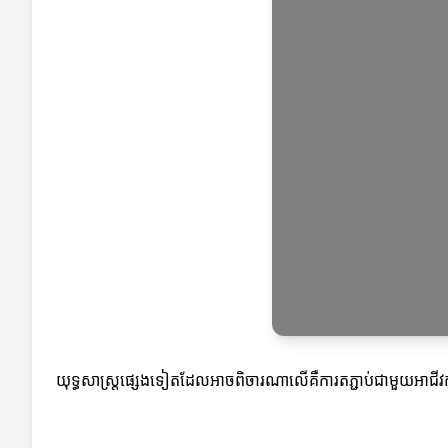
យុទ្ធសាស្ត្រផ្សេងទៀតដែលអាចពិចារណាលើគឺការតភ្ជាប់ជាមួយអាជីវ