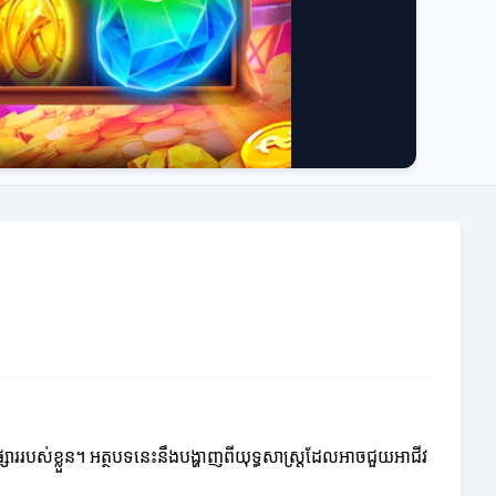
កទីផ្សាររបស់ខ្លួន។ អត្ថបទនេះនឹងបង្ហាញពីយុទ្ធសាស្ត្រដែលអាចជួយអាជីវ