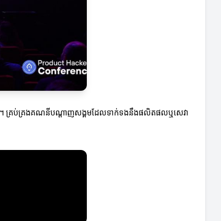
ិទ្ធភាព។ គ្រប់គ្រងគណនីបណ្តាញសង្គមដែលទាក់ទងនឹងផលិតផលឬសេវា