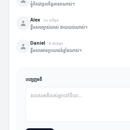
ខ្ញុំពិតជាចូលចិត្តអានវាណាស់។
Alex
១០ នាទីមុន
ខ្លឹមសារច្បាស់លាស់ ងាយយល់ណាស់។
Daniel
២ ម៉ោងមុន
ខ្លឹមសារមានប្រយោជន៍ខ្លាំងណាស់។
បញ្ចេញមតិ