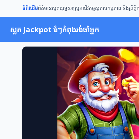
ទំព័រដើម
ព័ត៌មានស្លត
យុទ្ធសាស្ត្រ
អាជីវកម្មស្លត
សកម្មភាព និងព្រឹត្ត
ស្លត Jackpot ធំៗកំពុងរង់ចាំអ្នក