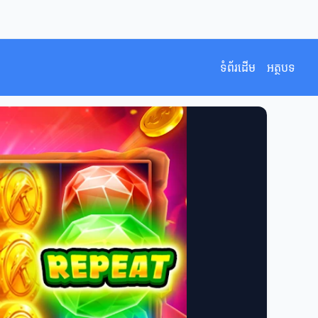
ទំព័រដើម
អត្ថបទ