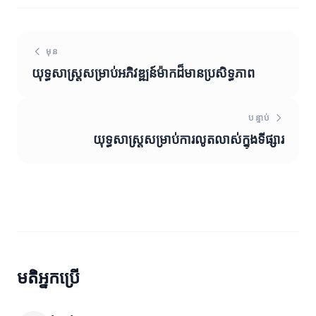
មុន
យុទ្ធសាស្ត្រសម្រាប់អភិវឌ្ឍន៍ម៉ាកដ៏មានប្រសិទ្ធភាព
បន្ទាប់
យុទ្ធសាស្ត្រសម្រាប់ការលូតលាស់ក្នុងទីផ្សារ
មតិអ្នកប្រើ