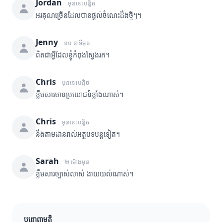
Jordan
មុននេះបន្តិច
អរគុណច្រើនដែលបានផ្តល់ចំណេះដឹងថ្មីៗ។
Jenny
១០ នាទីមុន
ពិតជាអ្វីដែលខ្ញុំកំពុងស្វែងរក។
Chris
មុននេះបន្តិច
ខ្លឹមសារមានប្រយោជន៍ខ្លាំងណាស់។
Chris
មុននេះបន្តិច
នឹងតាមដានរាល់អត្ថបទបន្តទៀត។
Sarah
២ ម៉ោងមុន
ខ្លឹមសារច្បាស់លាស់ ងាយយល់ណាស់។
បញ្ចេញមតិ