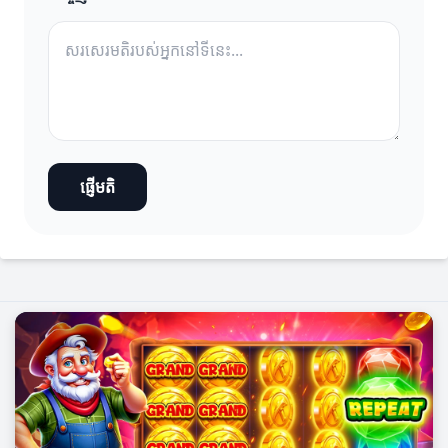
ផ្ញើមតិ