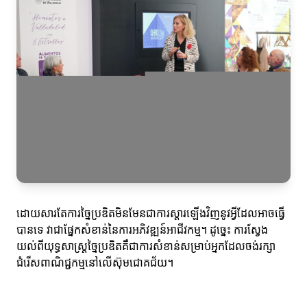
ដោយសារតែការច្នៃប្រឌិតមិនមែនជាការស្តារឡើងវិញនូវអ្វីដែលអាចធ្វើ
បានទេ វាជាផ្នែកសំខាន់នៃការអភិវឌ្ឍន៍អាជីវកម្ម។ ដូច្នេះ ការស្វែង
យល់ពីយុទ្ធសាស្ត្រច្នៃប្រឌិតគឺជាការសំខាន់សម្រាប់អ្នកដែលចង់រក្សា
ជំរើសពាណិជ្ជកម្មនៅលើស៊ុមជោគជ័យ។