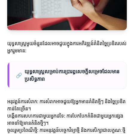
យុទ្ធសាស្ត្រ​មួយចំនួនដែលអាចជួយក្នុងការអភិវឌ្ឍន៍គំនិតច្នៃប្រឌិតរបស់
អ្នករួមមាន:
យុទ្ធសាស្ត្រសម្រាប់ការប្រារព្ធសេចក្តីសម្រេចដែលមាន
🔗
ប្រសិទ្ធភាព
អនុវត្តន៍ការសំរាក: ការសំរាកអាចជួយឱ្យអ្នកមានគំនិតថ្មីៗ និងច្នៃប្រឌិត
កាន់តែច្រើន។
បង្កើនការសហការជាមួយអ្នកដទៃ: ការបែកបែកគំនិតជាមួយអ្នកផ្សេង
អាចនាំឱ្យមានគំនិតថ្មីៗ។
ចូលរួមប្រពៃណីថ្មី: ការអនុវត្តន៍បច្ចេកវិទ្យាថ្មី និងការសិក្សាជាលក្ខណៈថ្មី