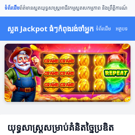
ទំព័រដើម
ព័ត៌មានស្លត
យុទ្ធសាស្ត្រ
អាជីវកម្មស្លត
សកម្មភាព និងព្រឹត្តិការណ៍
ស្លត Jackpot ធំៗកំពុងរង់ចាំអ្នក
ទំព័រដើម
អត្ថបទ
យុទ្ធសាស្ត្រ​សម្រាប់គំនិតច្នៃប្រឌិត