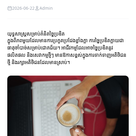
2026-06-22
Admin
យុទ្ធសាស្ត្រ​សម្រាប់គំនិតច្នៃប្រឌិត
ក្នុងពិភពមួយដែលមានការប្រកួតប្រជែងខ្លាំងក្លា ការច្នៃប្រឌិតក្លាយជា
ធាតុចាំបាច់សម្រាប់ជោគជ័យ។ អាជីវកម្មដែលអាចច្នៃប្រឌិតនូវ
ផលិតផល និងសេវាកម្មថ្មីៗ មានឱកាសខ្ពស់ក្នុងការទាក់ទាញអតិថិជន
ថ្មី និងរក្សាអតិថិជនដែលមានស្រាប់។