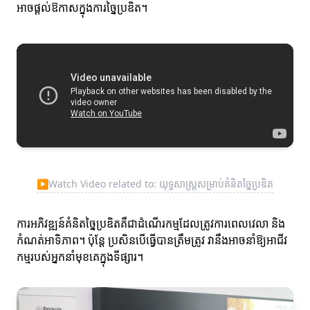
អាចផ្តល់ឱកាសក្នុងការច្នៃប្រឌិត។
▶
Watch Video related to: យុទ្ធសាស្ត្រ​សម្រាប់គំនិតច្នៃប្រឌិត
ការអភិវឌ្ឍន៍គំនិតច្នៃប្រឌិតគឺជាដំណើរកម្មដែលត្រូវការពេលវេលា និង
កំណត់អាទិភាព។ ប៉ុន្តែ ប្រសិនបើធ្វើបានត្រឹមត្រូវ វានឹងអាចនាំឱ្យអាជីវ
កម្មរបស់អ្នកនាំមុខគេក្នុងទីផ្សារ។