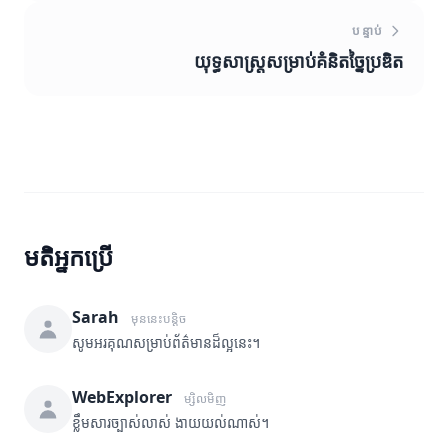
បន្ទាប់
យុទ្ធសាស្ត្រ​សម្រាប់គំនិតច្នៃប្រឌិត
មតិអ្នកប្រើ
Sarah
មុននេះបន្តិច
សូមអរគុណសម្រាប់ព័ត៌មានដ៏ល្អនេះ។
WebExplorer
ម្សិលមិញ
ខ្លឹមសារច្បាស់លាស់ ងាយយល់ណាស់។