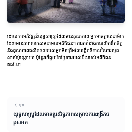
ដោយការអភិវឌ្ឍន៍យុទ្ធសាស្ត្រដែលមានគុណភាព អ្នកអាចក្លាយជាម៉ាក
ដែលមានភាពសាកសមជាមួយអតិថិជន។ ការតវ៉ារវាងការលើកទឹកចិត្ត
និងគុណភាពផលិតផលរបស់អ្នកមិនត្រឹមតែបង្កើតឱកាសនៃការលូត
លាស់ប៉ុណ្ណោះទេ ប៉ុន្តែវាក៏ជួយកែប្រែការយល់ដឹងរបស់អតិថិជន
ផងដែរ។
មុន
យុទ្ធសាស្ត្រដែលមានប្រសិទ្ធភាពសម្រាប់ការពង្រីកច
рынត