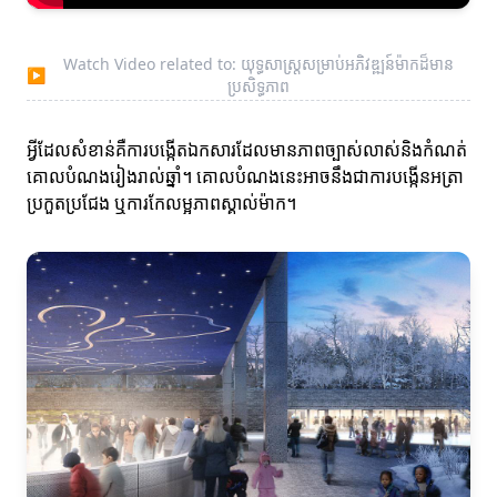
Watch Video related to: យុទ្ធសាស្ត្រសម្រាប់អភិវឌ្ឍន៍ម៉ាកដ៏មាន
▶
ប្រសិទ្ធភាព
អ្វីដែលសំខាន់គឺការបង្កើតឯកសារដែលមានភាពច្បាស់លាស់និងកំណត់
គោលបំណងរៀងរាល់ឆ្នាំ។ គោលបំណងនេះអាចនឹងជាការបង្កើនអត្រា
ប្រកួតប្រជែង ឬការកែលម្អភាពស្គាល់ម៉ាក។