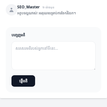
SEO_Master
២ ម៉ោងមុន
អត្ថបទល្អណាស់! អរគុណសម្រាប់ការចែករំលែក។
បញ្ចេញមតិ
ផ្ញើមតិ