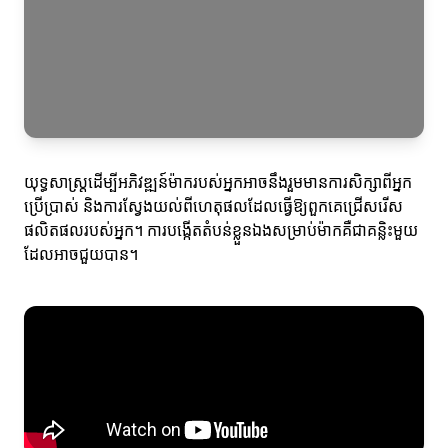
យុទ្ធសាស្ត្រដើម្បីអភិវឌ្ឍន៍ម៉ាករបស់អ្នកអាចនឹងរួមមានការសិក្សាពីអ្នក
ប្រើប្រាស់ និងការស្វែងយល់ពីហេតុផលដែលធ្វើឱ្យពួកគេជ្រើសរើស
ផលិតផលរបស់អ្នក។ ការបង្កើតតំបន់ខ្លួនឯងសម្រាប់ម៉ាកគឺជាគន្លិះមួយ
ដែលអាចជួយបាន។