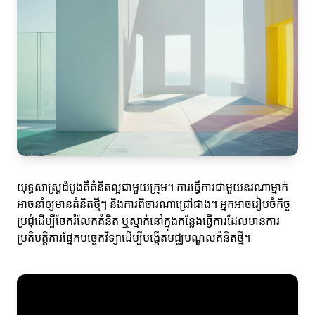
យុទ្ធសាស្ត្រ​ដំបូង​គឺ​គំនិត​ល្អ​ជាមួយ​ក្រុម។ ការធ្វើការជាមួយនរណាម្នាក់
អាចនាំឲ្យមានគំនិតថ្មីៗ និងការពិចារណាជ្រៅជាង។ អ្នកអាចរៀបចំកិច្ច
ប្រជុំដើម្បីចែករំលែកគំនិត ឬស្នាក់នៅក្នុងកន្លែងធ្វើការដែលមានការ
ប្រតិបត្តិការផ្នែកបច្ចេកវិទ្យាដើម្បីបង្កើតមជ្ឈមណ្ឌលគំនិតថ្មី។