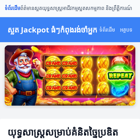
ទំព័រដើម
ព័ត៌មានស្លត
យុទ្ធសាស្ត្រ
អាជីវកម្មស្លត
សកម្មភាព និងព្រឹត្តិការណ៍
ស្លត Jackpot ធំៗកំពុងរង់ចាំអ្នក
ទំព័រដើម
អត្ថបទ
យុទ្ធសាស្ត្រសម្រាប់គំនិតច្នៃប្រឌិត