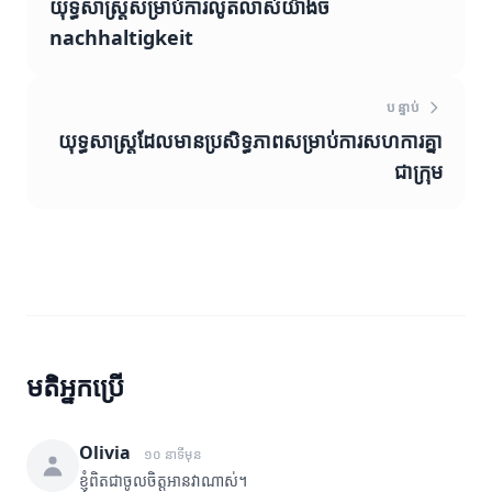
យុទ្ធសាស្ត្រសម្រាប់ការលូតលាស់យ៉ាងច
nachhaltigkeit
បន្ទាប់
យុទ្ធសាស្ត្រដែលមានប្រសិទ្ធភាពសម្រាប់ការសហការគ្នា
ជាក្រុម
មតិអ្នកប្រើ
Olivia
១០ នាទីមុន
ខ្ញុំពិតជាចូលចិត្តអានវាណាស់។