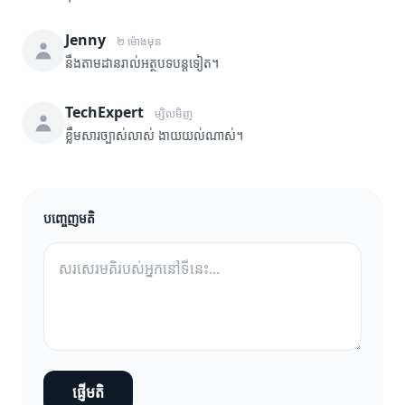
Jenny
២ ម៉ោងមុន
នឹងតាមដានរាល់អត្ថបទបន្តទៀត។
TechExpert
ម្សិលមិញ
ខ្លឹមសារច្បាស់លាស់ ងាយយល់ណាស់។
បញ្ចេញមតិ
ផ្ញើមតិ