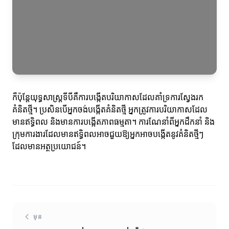
ក៏ប៉ុន្តែយុទ្ធសាស្ត្រទីបីគឺការបង្កើតបរិយាកាសដែលគាំទ្រការស្វែងរក
គំនិតថ្មី។ ប្រសិនបើអ្នកចង់បង្កើតគំនិតថ្មី អ្នកត្រូវការបរិយាកាសដែល
មានឥទ្ធិពល និងមានការបង្កើតភាពធម្មតា។ ការណែនាំពីអ្នកដឹកនាំ និង
ក្រុមការងារដែលមានឥទ្ធិពលអាចជួយឱ្យអ្នកអាចបង្កើតនូវគំនិតថ្មីៗ
ដែលមានអត្ថប្រយោជន៍។
មុន