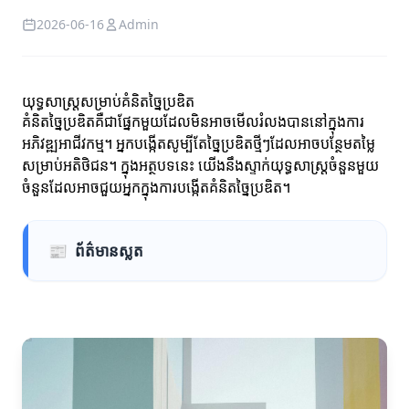
2026-06-16
Admin
យុទ្ធសាស្ត្រសម្រាប់គំនិតច្នៃប្រឌិត
គំនិតច្នៃប្រឌិតគឺជាផ្នែកមួយដែលមិនអាចមើលរំលងបាននៅក្នុងការ
អភិវឌ្ឍអាជីវកម្ម។ អ្នកបង្កើតសូម្បីតែច្នៃប្រឌិតថ្មីៗដែលអាចបន្ថែមតម្លៃ
សម្រាប់អតិថិជន។ ក្នុងអត្ថបទនេះ យើងនឹងស្ទាក់យុទ្ធសាស្ត្រចំនួនមួយ
ចំនួនដែលអាចជួយអ្នកក្នុងការបង្កើតគំនិតច្នៃប្រឌិត។
📰
ព័ត៌មានស្លត