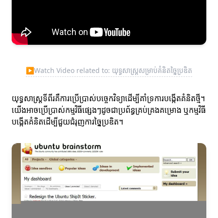
▶
Watch Video related to: យុទ្ធសាស្ត្រសម្រាប់គំនិតច្នៃប្រឌិត
យុទ្ធសាស្ត្រទីពីរគឺការប្រើប្រាស់បច្ចេកវិទ្យាដើម្បីគាំទ្រការបង្កើតគំនិតថ្មី។
យើងអាចប្រើប្រាស់កម្មវិធីផ្សេងៗដូចជាប្រព័ន្ធគ្រប់គ្រងគម្រោង ឬកម្មវិធី
បង្កើតគំនិតដើម្បីជួយជំរុញការច្នៃប្រឌិត។