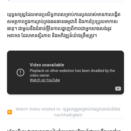
យុទ្ធសាស្ត្រដែលមានប្រសិទ្ធភាពសម្រាប់ការលូតលាស់មានការបង្កើត
សមត្ថភាពក្នុងការគ្រប់គ្រងធនធានធម្មជាតិ និងការប្រែប្រួលអាកាស
ធាតុ។ ជាមួយនឹងជំនាន់ថ្មីនៃការបង្ហាញពីភាពជាអ្នកសាងសង់នូវ
អនាគត ដែលមានស្ថិរភាព និងអភិវឌ្ឍន៍យ៉ាងត្រឹមត្រូវ។
Watch Video related to: យុទ្ធសាស្ត្រសម្រាប់ការលូតលាស់យ៉ាងច
▶
nachhaltigkeit