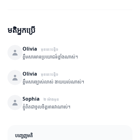
មតិអ្នកប្រើ
Olivia
មុននេះបន្តិច
ខ្លឹមសារមានប្រយោជន៍ខ្លាំងណាស់។
Olivia
មុននេះបន្តិច
ខ្លឹមសារច្បាស់លាស់ ងាយយល់ណាស់។
Sophia
២ ម៉ោងមុន
ខ្ញុំពិតជាចូលចិត្តអានវាណាស់។
បញ្ចេញមតិ