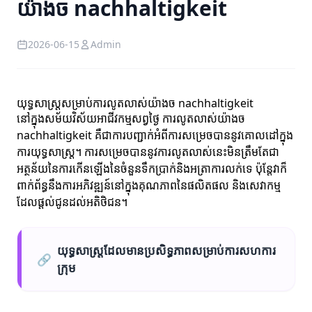
យ៉ាងច nachhaltigkeit
2026-06-15
Admin
យុទ្ធសាស្ត្រសម្រាប់ការលូតលាស់យ៉ាងច nachhaltigkeit
នៅក្នុងសម័យវិស័យអាជីវកម្មសព្វថ្ងៃ ការលូតលាស់យ៉ាងច
nachhaltigkeit គឺជាការបញ្ជាក់អំពីការសម្រេចបាននូវគោលដៅក្នុង
ការយុទ្ធសាស្ត្រ។ ការសម្រេចបាននូវការលូតលាស់នេះមិនត្រឹមតែជា
អត្ថន័យនៃការកើនឡើងនៃចំនួនទឹកប្រាក់និងអត្រាការលក់ទេ ប៉ុន្តែវាក៏
ពាក់ព័ន្ធនឹងការអភិវឌ្ឍន៍នៅក្នុងគុណភាពនៃផលិតផល និងសេវាកម្ម
ដែលផ្តល់ជូនដល់អតិថិជន។
យុទ្ធសាស្ត្រដែលមានប្រសិទ្ធភាពសម្រាប់ការសហការ
🔗
ក្រុម