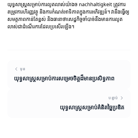
យុទ្ធសាស្ត្រសម្រាប់ការលូតលាស់យ៉ាងច nachhaltigkeit ត្រូវការ
តម្រូវការហិរញ្ញវត្ថុ និងការកំណត់អាទិភាពក្នុងការអភិវឌ្ឍន៍។ វានឹងធ្វើឲ្យ
សមត្ថភាពកាន់តែខ្ពស់ និងធានាថាសេដ្ឋកិច្ចចាំបាច់នឹងមានការលូត
លាស់ជាដំណើរការដែលប្រសើរឡើង។
មុន
យុទ្ធសាស្ត្រសម្រាប់ការសម្រេចចិត្តដ៏មានប្រសិទ្ធភាព
បន្ទាប់
យុទ្ធសាស្ត្រសម្រាប់គំនិតច្នៃប្រឌិត