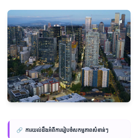
🔗
ការយល់ដឹងអំពីការរៀបចំសកម្មភាពសំខាន់ៗ