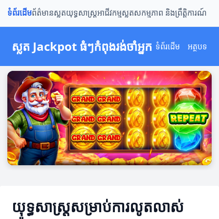
ទំព័រដើម
ព័ត៌មានស្លត
យុទ្ធសាស្ត្រ
អាជីវកម្មស្លត
សកម្មភាព និងព្រឹត្តិការណ៍
ស្លត Jackpot ធំៗកំពុងរង់ចាំអ្នក
ទំព័រដើម
អត្ថបទ
យុទ្ធសាស្ត្រសម្រាប់ការលូតលាស់