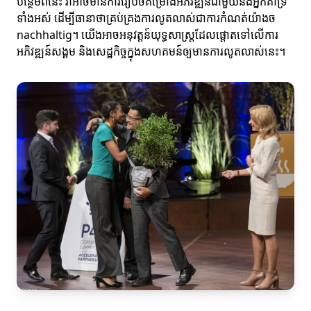
បន្ថែមពីនេះ វាអាចមានការរៀបចំគម្រោងអភិវឌ្ឍន៍ជាមួយនឹងអ្នកគាំទ្រ
ទាំងអស់ ដើម្បីធានាថាគ្រប់គ្រងការលូតលាស់ជាការកំណត់យ៉ាងច
nachhaltig។ យើងអាចអនុវត្តន៍យុទ្ធសាស្ត្រដែលផ្តោតទៅលើការ
អភិវឌ្ឍន៍សង្គម និងសេដ្ឋកិច្ចក្នុងសហគមន៍ឲ្យមានការលូតលាស់នេះ។