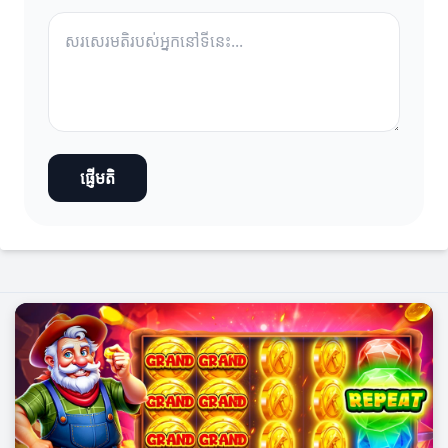
ផ្ញើមតិ